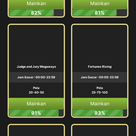
Mainkan
Mainkan
82%
81%
Judge and Jury Megaways
Fortunes Rising
Jam Gacor : 00:00-23:59
Jam Gacor : 00:00-23:59
Pola
Pola
20-40-50
25-75-100
Mainkan
Mainkan
91%
93%