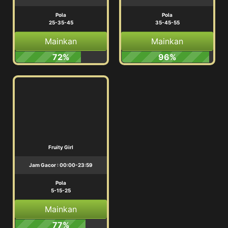
Pola
Pola
25-35-45
35-45-55
Mainkan
Mainkan
72%
96%
Fruity Girl
Jam Gacor : 00:00-23:59
Pola
5-15-25
Mainkan
77%