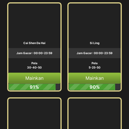
Cai Shen Da Hai
Si Ling
Jam Gacor : 00:00-23:59
Jam Gacor : 00:00-23:59
Pola
Pola
30-40-50
5-25-50
Mainkan
Mainkan
91%
90%