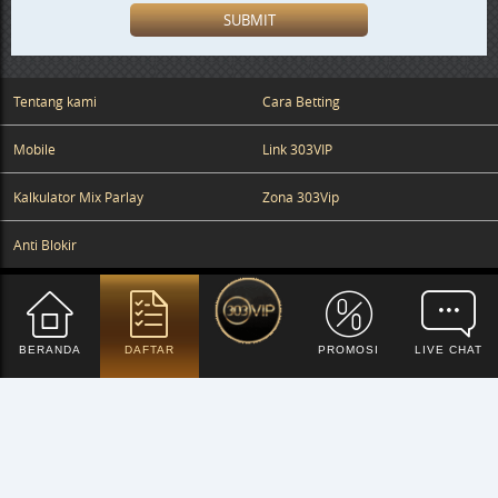
SUBMIT
Tentang kami
Cara Betting
Mobile
Link 303VIP
Kalkulator Mix Parlay
Zona 303Vip
Anti Blokir
BERANDA
DAFTAR
PROMOSI
LIVE CHAT
303VIP
sebagai tempat judi sportsbook paling digemari oleh pecinta
game judi online karena kualitas yang diberikan 303VIP adalah yang
terbaik. Bermain berbagai pasaran sportsbook hanya dengan satu id
saja. Dengan metode pembayaran terlengkap yang didukung oleh
berbagai bank partner kami seperti BCA, Mandiri, CIMB Niaga, BNI, BRI,
Permata Bank, Kospin Jasa, Maybank, Panin Bank, Bank Mega dan