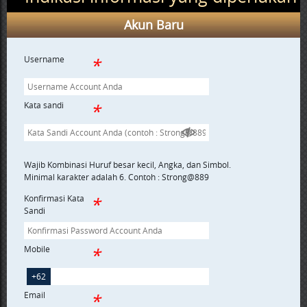
Akun Baru
Username
Kata sandi
Wajib Kombinasi Huruf besar kecil, Angka, dan Simbol.
Minimal karakter adalah 6. Contoh : Strong@889
Konfirmasi Kata
Sandi
Mobile
+62
Email