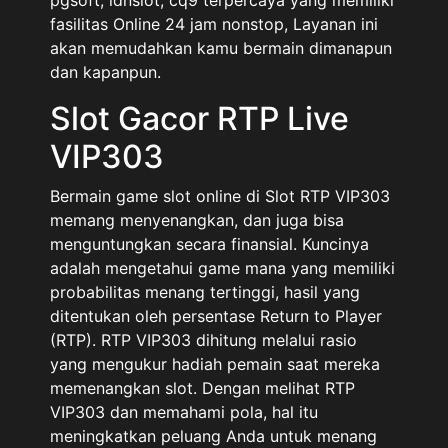
fasilitas Online 24 jam nonstop, Layanan ini
akan memudahkan kamu bermain dimanapun
dan kapanpun.
Slot Gacor RTP Live
VIP303
Bermain game slot online di Slot RTP VIP303
memang menyenangkan, dan juga bisa
menguntungkan secara finansial. Kuncinya
adalah mengetahui game mana yang memiliki
probabilitas menang tertinggi, hasil yang
ditentukan oleh persentase Return to Player
(RTP). RTP VIP303 dihitung melalui rasio
yang mengukur hadiah pemain saat mereka
memenangkan slot. Dengan melihat RTP
VIP303 dan memahami pola, hal itu
meningkatkan peluang Anda untuk menang