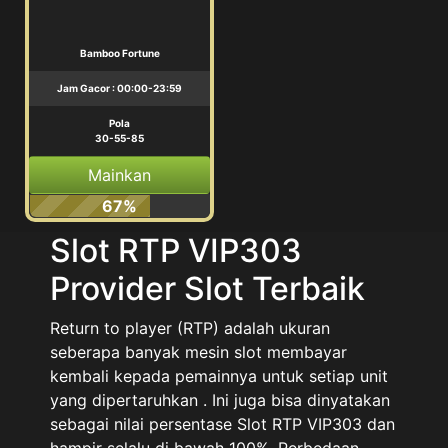
Bamboo Fortune
Jam Gacor : 00:00-23:59
Pola
30-55-85
Mainkan
67%
Slot RTP VIP303
Provider Slot Terbaik
Return to player (RTP) adalah ukuran
seberapa banyak mesin slot membayar
kembali kepada pemainnya untuk setiap unit
yang dipertaruhkan . Ini juga bisa dinyatakan
sebagai nilai persentase Slot RTP VIP303 dan
hampir selalu di bawah 100%. Perbedaan