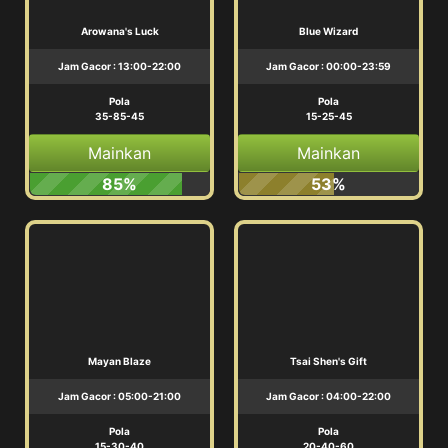
Arowana's Luck
Blue Wizard
Jam Gacor : 13:00-22:00
Jam Gacor : 00:00-23:59
Pola
Pola
35-85-45
15-25-45
Mainkan
Mainkan
85%
53%
Mayan Blaze
Tsai Shen's Gift
Jam Gacor : 05:00-21:00
Jam Gacor : 04:00-22:00
Pola
Pola
15-30-40
20-40-60