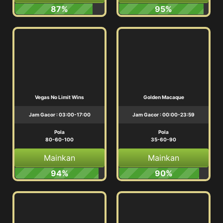
87%
95%
Vegas No Limit Wins
Golden Macaque
Jam Gacor : 03:00-17:00
Jam Gacor : 00:00-23:59
Pola
Pola
80-60-100
35-60-90
Mainkan
Mainkan
94%
90%