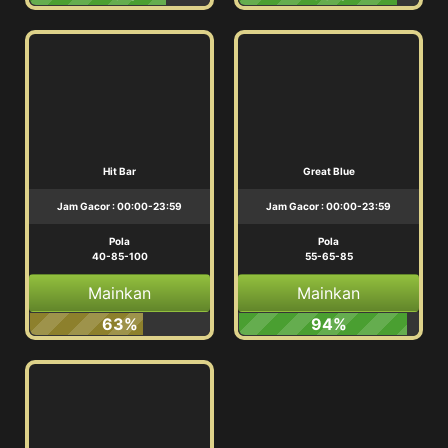
Hit Bar
Great Blue
Jam Gacor : 00:00-23:59
Jam Gacor : 00:00-23:59
Pola
Pola
40-85-100
55-65-85
Mainkan
Mainkan
63%
94%