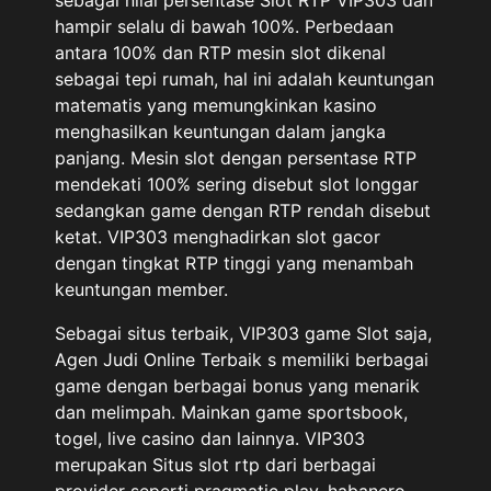
hampir selalu di bawah 100%. Perbedaan
antara 100% dan RTP mesin slot dikenal
sebagai tepi rumah, hal ini adalah keuntungan
matematis yang memungkinkan kasino
menghasilkan keuntungan dalam jangka
panjang. Mesin slot dengan persentase RTP
mendekati 100% sering disebut slot longgar
sedangkan game dengan RTP rendah disebut
ketat. VIP303 menghadirkan slot gacor
dengan tingkat RTP tinggi yang menambah
keuntungan member.
Sebagai situs terbaik, VIP303 game Slot saja,
Agen Judi Online Terbaik s memiliki berbagai
game dengan berbagai bonus yang menarik
dan melimpah. Mainkan game sportsbook,
togel, live casino dan lainnya. VIP303
merupakan Situs slot rtp dari berbagai
provider seperti pragmatic play, habanero,