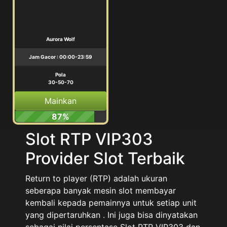
Aurora Wolf
Jam Gacor : 00:00-23:59
Pola
30-50-70
Mainkan
87%
Slot RTP VIP303
Provider Slot Terbaik
Return to player (RTP) adalah ukuran
seberapa banyak mesin slot membayar
kembali kepada pemainnya untuk setiap unit
yang dipertaruhkan . Ini juga bisa dinyatakan
sebagai nilai persentase Slot RTP VIP303 dan