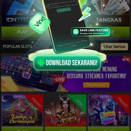
PLAY
PLAY
PLAY
POPULAR SLOTS
Lihat Semua
PROMO
PROMO
NEW