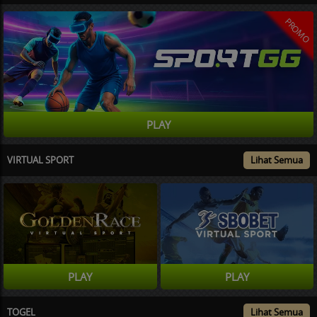
PROMO
PLAY
VIRTUAL SPORT
Lihat Semua
PLAY
PLAY
TOGEL
Lihat Semua