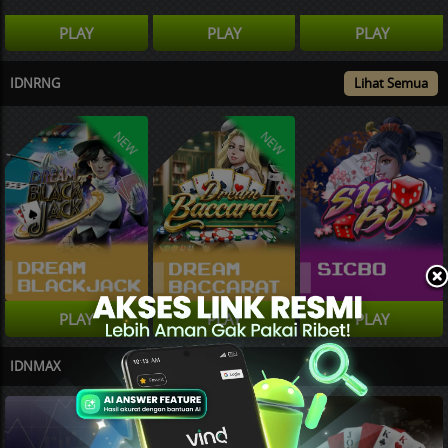
PLAY
PLAY
PLAY
IDNRNG
Lihat Semua
NEW
NEW
PLAY
PLAY
PLAY
IDNMAX