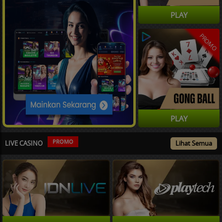
PLAY
PROMO
PLAY
PROMO
LIVE CASINO
Lihat Semua