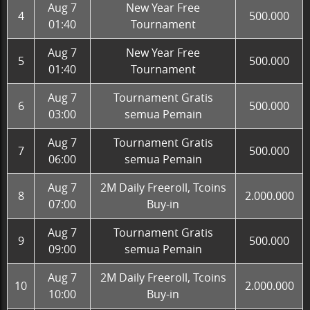
Aug 7
New Year Free
4
500.000
01:40
Tournament
Aug 7
New Year Free
5
500.000
01:40
Tournament
Aug 7
Tournament Gratis
6
500.000
03:00
semua Pemain
Aug 7
Tournament Gratis
7
500.000
06:00
semua Pemain
Aug 7
2M Daily Freeroll, Tcoins
8
2.000.000
07:00
Buy-in
Aug 7
Tournament Gratis
9
500.000
09:00
semua Pemain
Aug 7
2M Daily Freeroll, Tcoins
10
2.000.000
10:00
Buy-in