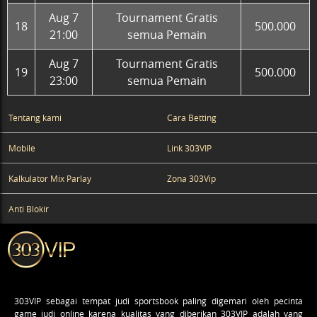
Aug 7
Tournament Gratis
18
500.000
21:00
semua Pemain
Aug 7
Tournament Gratis
19
500.000
23:00
semua Pemain
Tentang kami
Cara Betting
Mobile
Link 303VIP
Kalkulator Mix Parlay
Zona 303Vip
Anti Blokir
303VIP
sebagai tempat judi sportsbook paling digemari oleh pecinta
game judi online karena kualitas yang diberikan 303VIP adalah yang