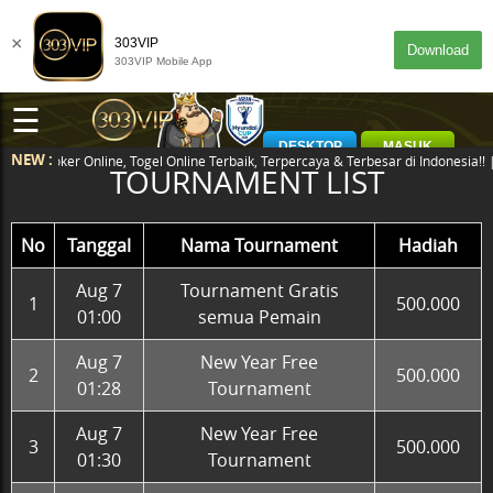
×
303VIP
Download
303VIP Mobile App
☰
DESKTOP
MASUK
NEW :
asino, Slot Online, Poker Online, Togel Online Terbaik, Terpercaya & Terbes
TOURNAMENT LIST
No
Tanggal
Nama Tournament
Hadiah
Aug 7
Tournament Gratis
1
500.000
01:00
semua Pemain
Aug 7
New Year Free
2
500.000
01:28
Tournament
Aug 7
New Year Free
3
500.000
01:30
Tournament