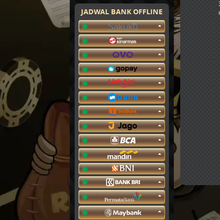
JADWAL BANK OFFLINE