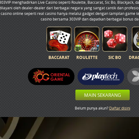
303VIP menghadirkan Live Casino seperti Roulette, Baccarat, Sic Bo, Blackjack, 
dilayani oleh dealer-dealer dari berbagai negara yang sangat cantik dan profesi
casino online seperti real casino hanya melalui gadget dengan tampilan game 
casino bersama 303VIP dan dapatkan berbagai bonus dar
BACCARAT
ROULETTE
SIC BO
DRA
MAIN SEKARANG
Belum punya akun?
Daftar disini