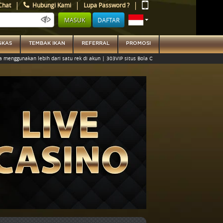
|
|
|
Chat
Hubungi Kami
Lupa Password ?
DAFTAR
GKAS
TEMBAK IKAN
REFERRAL
PROMOSI
menggunakan lebih dari satu rek di akun | 303VIP situs Bola Online, Live Casino, Slot O